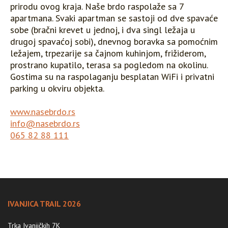
prirodu ovog kraja. Naše brdo raspolaže sa 7
apartmana. Svaki apartman se sastoji od dve spavaće
sobe (bračni krevet u jednoj, i dva singl ležaja u
drugoj spavaćoj sobi), dnevnog boravka sa pomoćnim
ležajem, trpezarije sa čajnom kuhinjom, frižiderom,
prostrano kupatilo, terasa sa pogledom na okolinu.
Gostima su na raspolaganju besplatan WiFi i privatni
parking u okviru objekta.
www.nasebrdo.rs
info@nasebrdo.rs
065 82 88 111
IVANJICA TRAIL 2026
Trka Ivanjičkih 7K