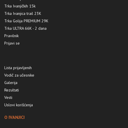
Trka Ivanjičkih 15k
Trka Ivanjica trail 23K
Trka Golija PREMIUM 29K
Trka ULTRA 66K - 2 dana
Pravilnik
Prijavi se
Lista prijavljenih
Vodič za učesnike
Galerija
Rezultati
Vesti
Uslovi korišćenja
O IVANJICI