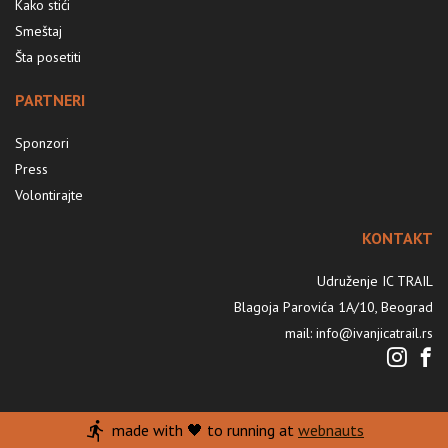
Kako stići
Smeštaj
Šta posetiti
PARTNERI
Sponzori
Press
Volontirajte
KONTAKT
Udruženje IC TRAIL
Blagoja Parovića 1A/10, Beograd
mail: info@ivanjicatrail.rs
made with 🖤 to running at
webnauts