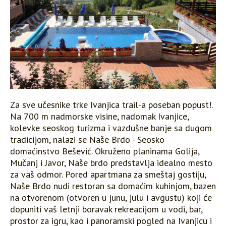
Za sve učesnike trke Ivanjica trail-a poseban popust!.
Na 700 m nadmorske visine, nadomak Ivanjice,
kolevke seoskog turizma i vazdušne banje sa dugom
tradicijom, nalazi se Naše Brdo - Seosko
domaćinstvo Bešević. Okruženo planinama Golija,
Mučanj i Javor, Naše brdo predstavlja idealno mesto
za vaš odmor. Pored apartmana za smeštaj gostiju,
Naše Brdo nudi restoran sa domaćim kuhinjom, bazen
na otvorenom (otvoren u junu, julu i avgustu) koji će
dopuniti vaš letnji boravak rekreacijom u vodi, bar,
prostor za igru, kao i panoramski pogled na Ivanjicu i