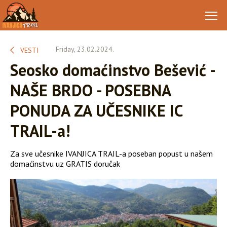
Friday, 23.02.2024.
VESTI
Seosko domaćinstvo Bešević -
NAŠE BRDO - POSEBNA
PONUDA ZA UČESNIKE IC
TRAIL-a!
Za sve učesnike IVANJICA TRAIL-a poseban popust u našem
domaćinstvu uz GRATIS doručak