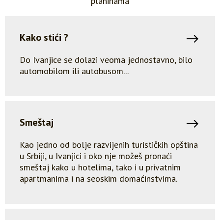
planinama
Kako stići ?
Do Ivanjice se dolazi veoma jednostavno, bilo
automobilom ili autobusom...
Smeštaj
Kao jedno od bolje razvijenih turističkih opština
u Srbiji, u Ivanjici i oko nje možeš pronaći
smeštaj kako u hotelima, tako i u privatnim
apartmanima i na seoskim domaćinstvima.