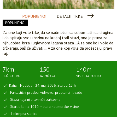
POPUNJENO!
DETALJI TRKE
POPUNJENO!
Za one koji vole trke, da se nadmeću i sa sobom ali i sa drugima
i da ispitaju svoju brzinu na kraćoj trail stazi, ona je prava za
njih, dobra, brza i uglavnom lagana staza... A za one koji vole da
trčkaraju, baš će uživati ... A za one koji vole da prošetaju, pravi
raj.
7km
150
140m
DUŽINA TRASE
TAKMIČARA
VISINSKA RAZLIKA
Katići - Nedelja - 24. maj 2026, Start u 12 h
Fantastični predeli, vidikovci, proplanci i livade
Staza koja nije tehnički zahtevna
Start trke na 1010 metara nadmorske visine
1 okrepna stanica