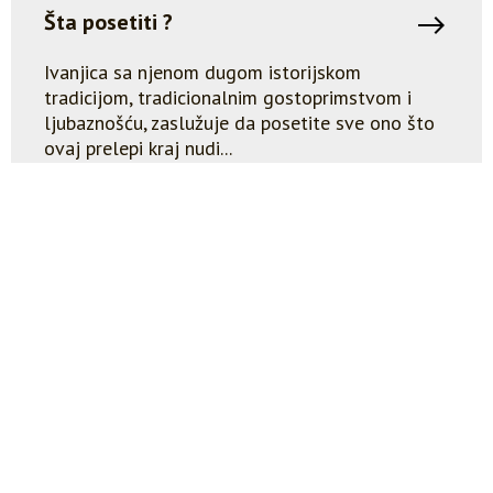
Šta posetiti ?
Ivanjica sa njenom dugom istorijskom
tradicijom, tradicionalnim gostoprimstvom i
ljubaznošću, zaslužuje da posetite sve ono što
ovaj prelepi kraj nudi...
Poveži se sa nama
@ivanjicatrail
Prati nas na društvenim mrežama i budi u toku sa
svim aktuelnostima pre, za vreme i posle trke. Zaprati
@ivanjicatrail.