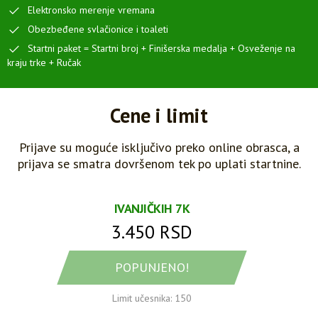
Elektronsko merenje vremana
Obezbeđene svlačionice i toaleti
Startni paket = Startni broj + Finišerska medalja + Osveženje na
kraju trke + Ručak
Cene i limit
Prijave su moguće isključivo preko online obrasca, a
prijava se smatra dovršenom tek po uplati startnine.
IVANJIČKIH 7K
3.450 RSD
POPUNJENO!
Limit učesnika: 150