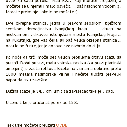
ovde za sada potoka, Mali Rzav, koji morate pregaziti, a
možete se u njemu i malo osvežiti ... baš hladnom vodom :) .
Morate preko nje...okolo ne možete :)
Dve okrepne stanice, jedna u pravom seoskom, tipičnom
seoskom domaćinstvu Ivanjičkog kraja ... i druga na
nestvarnom vidikovcu, istorijskom mestu Ivanjičkog kraja ...
na Kukutnjici, gde vas čeka, ali baš velika okrepna stanica ...
odatle ne žurite, jer je gotovo sve nizbrdo do cilja...
Ko hoće da trči, može bez velikih problema čitavu stazu da
pretrči. Dobri putevi, mala visinska razlika (za pravi planinski
ambijent).je zasta retkost. Bićete na visinama dobrano preko
1000 metara nadmorske visine i nećete uložiti preveliki
napor da trku završite.
Dužina staze je 14,5 km, limit za završetak trke je 5 sati.
U cenu trke je uračunat porez od 15%.
Trek trke možete preuzeti
OVDE