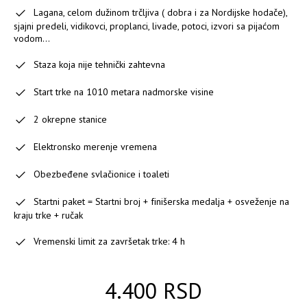
Lagana, celom dužinom trčljiva ( dobra i za Nordijske hodače),
sjajni predeli, vidikovci, proplanci, livade, potoci, izvori sa pijaćom
vodom...
Staza koja nije tehnički zahtevna
Start trke na 1010 metara nadmorske visine
2 okrepne stanice
Elektronsko merenje vremena
Obezbeđene svlačionice i toaleti
Startni paket = Startni broj + finišerska medalja + osveženje na
kraju trke + ručak
Vremenski limit za završetak trke: 4 h
4.400 RSD