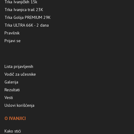
Trka Ivanjičkih 15k
Trka Ivanjica trail 23K
Trka Golija PREMIUM 29K
Trka ULTRA 66K - 2 dana
Pravilnik
Prijavi se
Lista prijavljenih
Vodič za učesnike
Galerija
Rezultati
Vesti
Uslovi korišćenja
O IVANJICI
Kako stići