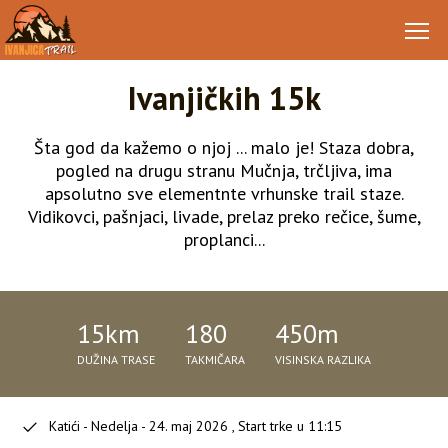
Ivanjičkih 15k
Šta god da kažemo o njoj ... malo je! Staza dobra,
pogled na drugu stranu Mučnja, trčljiva, ima
apsolutno sve elementnte vrhunske trail staze.
Vidikovci, pašnjaci, livade, prelaz preko rečice, šume,
proplanci...
15km
180
450m
DUŽINA TRASE
TAKMIČARA
VISINSKA RAZLIKA
Katići - Nedelja - 24. maj 2026 , Start trke u 11:15