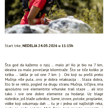
Start trke,
NEDELJA 24.05.2026 u 11:15h
Šta god da kažemo o njoj ... malo je! Ko je bio na 7 km,
idealna za malo povećanje kilomtraže. Što se tiče koliko je
teška ... lakša je od one 7 km :) . Oni koji su prešli preko
Mučnja više puta...ovo je dobra relaksacija : . Staza dobra,
što bi se reklo, pogled na drugu stranu Mučnja, trčljiva, ima
apsolutno sve elementnte vrhunske trail staze ... ali isto
tako i sve one dobre elemente za hodanje. Uz blage
nizbrdice, još blaže uzbrdice, šume, izvore, potoke, proplanke,
vidike koji oduzmaju dah ... tu je i jedna od najčistijih reka,