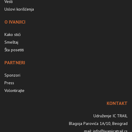
Vesti
Uslovi korišćenja
O IVANJICI
Kako stići
Smeštaj
Šta posetiti
PARTNERI
Sponzori
Press
Volontirajte
KONTAKT
Udruženje IC TRAIL
Blagoja Parovića 1A/10, Beograd
mail: info@ivanjicatrail.rs